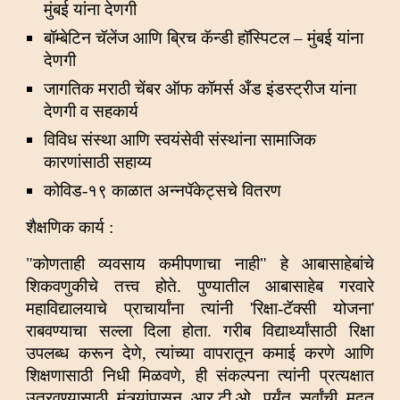
मुंबई यांना देणगी
बॉम्बेटिन चॅलेंज आणि ब्रिच कॅन्डी हॉस्पिटल – मुंबई यांना
देणगी
जागतिक मराठी चेंबर ऑफ कॉमर्स अँड इंडस्ट्रीज यांना
देणगी व सहकार्य
विविध संस्था आणि स्वयंसेवी संस्थांना सामाजिक
कारणांसाठी सहाय्य
कोविड-१९ काळात अन्नपॅकेट्सचे वितरण
शैक्षणिक कार्य :
"कोणताही व्यवसाय कमीपणाचा नाही" हे आबासाहेबांचे
शिकवणुकीचे तत्त्व होते. पुण्यातील आबासाहेब गरवारे
महाविद्यालयाचे प्राचार्यांना त्यांनी 'रिक्षा-टॅक्सी योजना'
राबवण्याचा सल्ला दिला होता. गरीब विद्यार्थ्यांसाठी रिक्षा
उपलब्ध करून देणे, त्यांच्या वापरातून कमाई करणे आणि
शिक्षणासाठी निधी मिळवणे, ही संकल्पना त्यांनी प्रत्यक्षात
उतरवण्यासाठी मंत्र्यांपासून आर.टी.ओ. पर्यंत सर्वांची मदत