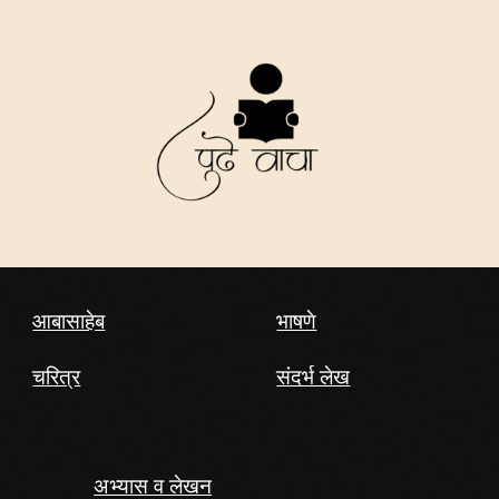
आबासाहेब
भाषणे
चरित्र
संदर्भ लेख
अभ्यास व लेखन