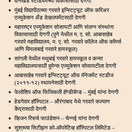
वानखेडे स्टेडियमच्या विकासासाठी देणगी
मुंबई विद्यापीठाच्या गरवारे इन्स्टिट्यूट ऑफ करिअर
एज्युकेशन अँड डेव्हलपमेंटसाठी देणगी
महाराष्ट्र एज्युकेशन सोसायटी आणि संलग्न संस्थांना
विकासासाठी देणगी
(पुणे येथील म. ए. सो. आबासाहेब
गरवारे महाविद्यालय, म. ए. सो. गरवारे कॉलेज ऑफ कॉमर्स
आणि विमलाबाई गरवारे हायस्कूल)
सांगली येथील मथुबाई गरवारे हायस्कूल व कन्या
महाविद्यालयासाठी वुमेन्स एज्युकेशन सोसायटीला देणगी
आबासाहेब गरवारे इन्स्टिट्यूट ऑफ मॅनेजमेंट स्टडीज
(२०११-१२) स्थापनेसाठी देणगी
फेलोशिप ऑफ फिजिकली हॅण्डीकॅप्ड – मुंबई यांना देणगी
हेडगेवार हॉस्पिटल – औरंगाबाद येथे गरवारे कल्याण
केंद्रासाठी देणगी
व्हिजन रिसर्च फाउंडेशन – चेन्नई यांना देणगी
सुश्रूषा सिटीझन को-ऑपरेटिव्ह हॉस्पिटल लिमिटेड –