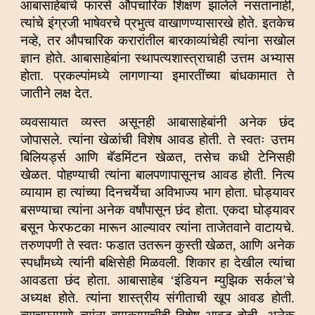
आबासाहेबांचे फारसे औपचारिक शिक्षण झालेले नसतानाही,
त्यांचे इंग्रजी भाषेवरचे प्रभुत्व वाखाणण्यासारखे होते. इतकेच
नव्हे, तर औपचारिक करारांतील बारकाव्यांचेही त्यांना सखोल
ज्ञान होते. आबासाहेबांना स्थापत्यशास्त्राचाही उत्तम अभ्यास
होता. प्रकल्पांमध्ये लागणाऱ्या इमारतींच्या बांधकामात ते
जातीने लक्ष देत.
व्यवसायात व्यस्त असूनही आबासाहेबांनी अनेक छंद
जोपासले. त्यांना खेळांची विशेष आवड होती. ते स्वतः उत्तम
बिलियर्ड्स आणि बॅडमिंटन खेळत, तसेच कधी टेनिसही
खेळत. पोहण्याची त्यांना बालपणापासूनच आवड होती. नित्य
व्यायाम हा त्यांच्या दिनचर्येचा अविभाज्य भाग होता. घोड्यावर
बसण्याचा त्यांना अनेक वर्षांपासून छंद होता. एकदा घोड्यावर
बसून फेरफटका मारून आल्यावर त्यांना ताजेतवाने वाटायचे.
तरुणपणी ते स्वतः फडात उतरून कुस्ती खेळत, आणि अनेक
स्पर्धांमध्ये त्यांनी बक्षिसेही मिळवली. शिकार हा देखील त्यांचा
आवडता छंद होता. आबासाहेब ‘इंडियन म्युझिक सर्कल’चे
अध्यक्ष होते. त्यांना शास्त्रीय संगीताची खूप आवड होती.