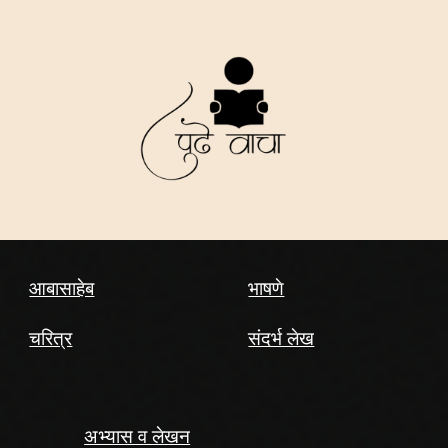
आबासाहेब
भाषणे
चरित्र
संदर्भ लेख
अभ्यास व लेखन