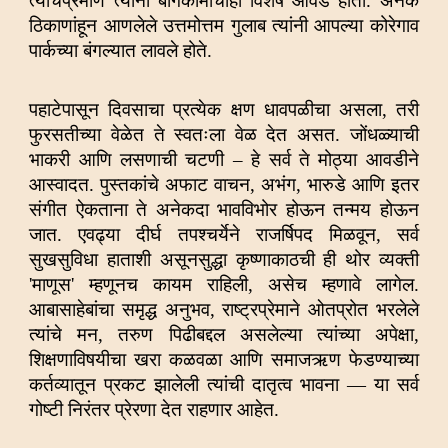
त्याचप्रमाणे त्यांना बागकामाचीही विशेष आवड होती. अनेक
ठिकाणांहून आणलेले उत्तमोत्तम गुलाब त्यांनी आपल्या कोरेगाव
पार्कच्या बंगल्यात लावले होते.
पहाटेपासून दिवसाचा प्रत्येक क्षण धावपळीचा असला, तरी
फुरसतीच्या वेळेत ते स्वतःला वेळ देत असत. जोंधळ्याची
भाकरी आणि लसणाची चटणी – हे सर्व ते मोठ्या आवडीने
आस्वादत. पुस्तकांचे अफाट वाचन, अभंग, भारुडे आणि इतर
संगीत ऐकताना ते अनेकदा भावविभोर होऊन तन्मय होऊन
जात. एवढ्या दीर्घ तपश्चर्येने राजर्षिपद मिळवून, सर्व
सुखसुविधा हाताशी असूनसुद्धा कृष्णाकाठची ही थोर व्यक्ती
'माणूस' म्हणूनच कायम राहिली, असेच म्हणावे लागेल.
आबासाहेबांचा समृद्ध अनुभव, राष्ट्रप्रेमाने ओतप्रोत भरलेले
त्यांचे मन, तरुण पिढीबद्दल असलेल्या त्यांच्या अपेक्षा,
शिक्षणाविषयीचा खरा कळवळा आणि समाजऋण फेडण्याच्या
कर्तव्यातून प्रकट झालेली त्यांची दातृत्व भावना — या सर्व
गोष्टी निरंतर प्रेरणा देत राहणार आहेत.