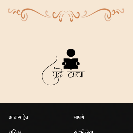
आबासाहेब
भाषणे
चरित्र
संदर्भ लेख