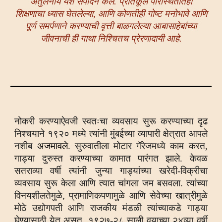
अतुलनीय यश संपादन केले.
प्रतिकूल परिस्थितीतही
शिक्षणाचा ध्यास घेतलेल्या, आणि कोणतीही गोष्ट मनोभावे आणि
पूर्ण समर्पणाने करण्याची वृत्ती बाळगलेल्या आबासाहेबांच्या
जीवनाची ही गाथा निश्चितच प्रेरणादायी आहे.
नोकरी करण्याऐवजी स्वतःचा व्यवसाय सुरू करण्याच्या दृढ
निश्चयाने १९२० मध्ये त्यांनी मुंबईच्या व्यापारी क्षेत्रात आपले
नशीब
अजमावले
. सुरुवातीला मोटार गॅरेजमध्ये काम करत,
गाड्या दुरुस्त करण्याच्या कामात पारंगत झाले. केवळ
सतराव्या वर्षी त्यांनी जुन्या गाड्यांच्या खरेदी-विक्रीचा
व्यवसाय सुरू केला आणि त्यात चांगला जम बसवला. त्यांच्या
विनयशीलतेमुळे, प्रामाणिकपणामुळे आणि सेवेच्या खात्रीमुळे
मोठे उद्योगपती आणि राजकीय मंडळी त्यांच्याकडे गाड्या
घेण्यासाठी येत असत. १९२७-२८ साली वयाच्या २४व्या वर्षी