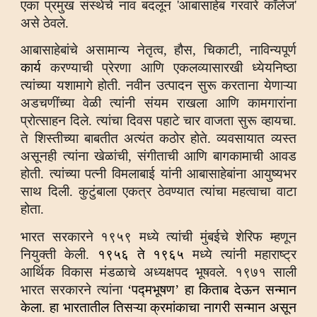
एका प्रमुख संस्थेचे नाव बदलून 'आबासाहेब गरवारे कॉलेज'
असे ठेवले.
आबासाहेबांचे असामान्य नेतृत्व, हौस, चिकाटी, नाविन्यपूर्ण
कार्य
करण्याची प्रेरणा आणि एकलव्यासारखी ध्येयनिष्ठा
त्यांच्या यशामागे होती. नवीन उत्पादन सुरू करताना येणाऱ्या
अडचणींच्या वेळी त्यांनी संयम राखला आणि कामगारांना
प्रोत्साहन दिले. त्यांचा दिवस पहाटे चार वाजता सुरू व्हायचा.
ते शिस्तीच्या बाबतीत अत्यंत कठोर होते. व्यवसायात व्यस्त
असूनही त्यांना खेळांची, संगीताची आणि बागकामाची आवड
होती. त्यांच्या पत्नी विमलाबाई यांनी आबासाहेबांना आयुष्यभर
साथ दिली. कुटुंबाला एकत्र ठेवण्यात त्यांचा महत्वाचा वाटा
होता.
भारत सरकारने १९५९ मध्ये त्यांची मुंबईचे शेरिफ म्हणून
नियुक्ती केली.
१९५६ ते १९६५
मध्ये त्यांनी महाराष्ट्र
आर्थिक विकास मंडळाचे अध्यक्षपद भूषवले. १९७१ साली
भारत सरकारने त्यांना
‘पद्मभूषण’ हा किताब देऊन सन्मान
केला. हा भारतातील तिसऱ्या क्रमांकाचा नागरी सन्मान असून